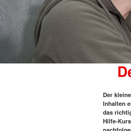
De
Der klein
Inhalten e
das richti
Hilfe-Kur
nachfolge