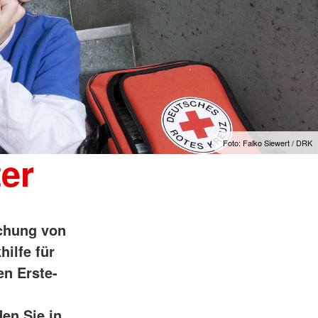
Foto: Falko Siewert / DRK
ter
schung von
hilfe für
en Erste-
en Sie in