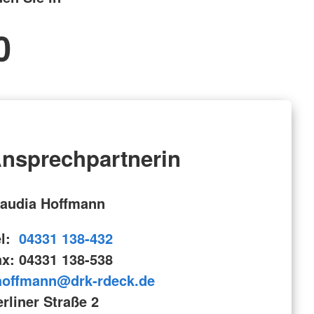
0
nsprechpartnerin
laudia Hoffmann
el:
04331 138-432
ax: 04331 138-538
hoffmann@drk-rdeck.de
rliner Straße 2