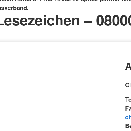
isverband.
Lesezeichen – 0800
A
C
T
F
c
Be