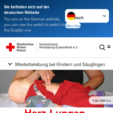
Sie befinden sich auf der
Sprache wechseln zu
deutschen Website
You are on the German website,
you can use the switch to switch to
Alles klar
the English one
Kreisverband
Rendsburg-Eckernförde e.V.
Wiederbelebung bei Kindern und Säuglingen
Foto: DRK e.V.
Herz-Lungen-