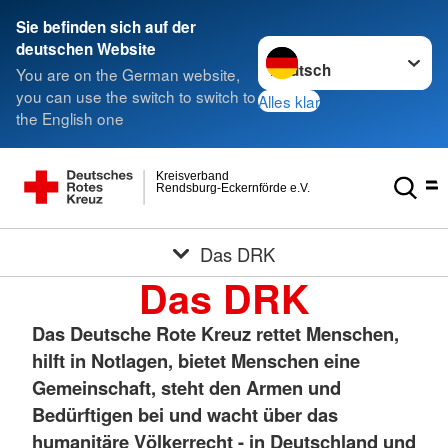
Sie befinden sich auf der
Sprache wechseln zu
deutschen Website
You are on the German website,
you can use the switch to switch to
Alles klar
the English one
Kreisverband
Rendsburg-Eckernförde e.V.
Das DRK
Das DRK
Das Deutsche Rote Kreuz rettet Menschen,
hilft in Notlagen, bietet Menschen eine
Gemeinschaft, steht den Armen und
Bedürftigen bei und wacht über das
humanitäre Völkerrecht - in Deutschland und