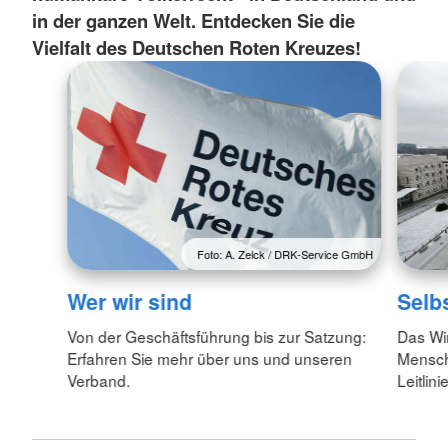
in der ganzen Welt. Entdecken Sie die
Vielfalt des Deutschen Roten Kreuzes!
Foto: A. Zelck / DRK-Service GmbH
Wer wir sind
Selb
Von der Geschäftsführung bis zur Satzung:
Das Wi
Erfahren Sie mehr über uns und unseren
Menschl
Verband.
Leitlin