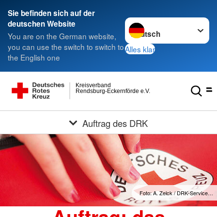
Sie befinden sich auf der
Sprache wechseln zu
deutschen Website
You are on the German website,
you can use the switch to switch to
Alles klar
the English one
Kreisverband
Rendsburg-Eckernförde e.V.
Auftrag des DRK
Foto: A. Zelck / DRK-Service…
Auftrag: das