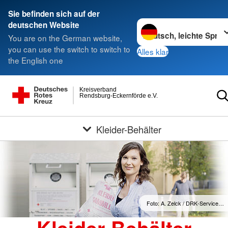
Sie befinden sich auf der
Sprache wechseln zu
deutschen Website
You are on the German website,
you can use the switch to switch to
Alles klar
the English one
Kreisverband
Rendsburg-Eckernförde e.V.
Kleider-Behälter
Foto: A. Zelck / DRK-Service…