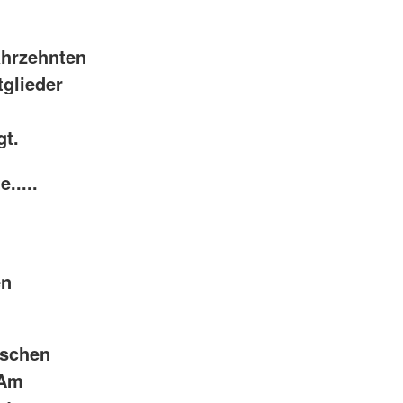
ahrzehnten
tglieder
gt.
.....
en
ischen
 Am