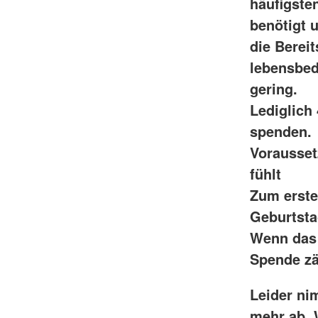
häufigste
benötigt 
die Berei
lebensbed
gering.
Lediglich
spenden.
Vorausset
fühlt
Zum erste
Geburtsta
Wenn das a
Spende zä
Leider ni
mehr ab. 