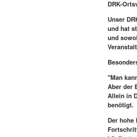
DRK-Ortsv
Unser DRK
und hat s
und sowoh
Veranstal
Besonders
"Man kann 
Aber der B
Allein in
benötigt.
Der hohe 
Fortschrit