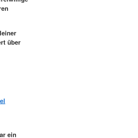
ren
leiner
rt über
el
ar ein