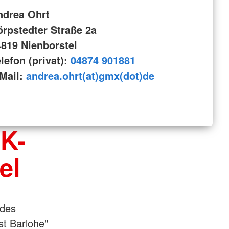
ndrea Ohrt
rpstedter Straße 2a
4819 Nienborstel
lefon (privat):
04874 901881
-Mail:
andrea.ohrt(at)gmx(dot)de
K-
el
 des
t Barlohe"