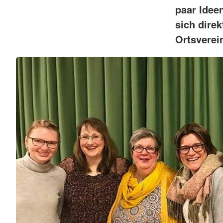
paar Idee
sich dire
Ortsverei