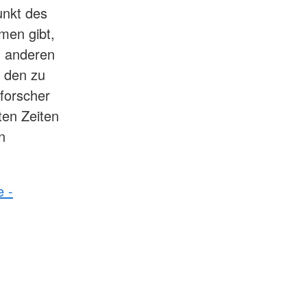
unkt des
men gibt,
n anderen
, den zu
forscher
ten Zeiten
n
e -