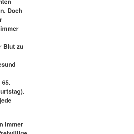
nten
en. Doch
r
h immer
 Blut zu
gesund
 65.
urtstag).
 jede
en immer
reiwillige