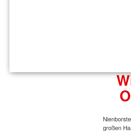
W
O
Nienborste
großen Haa