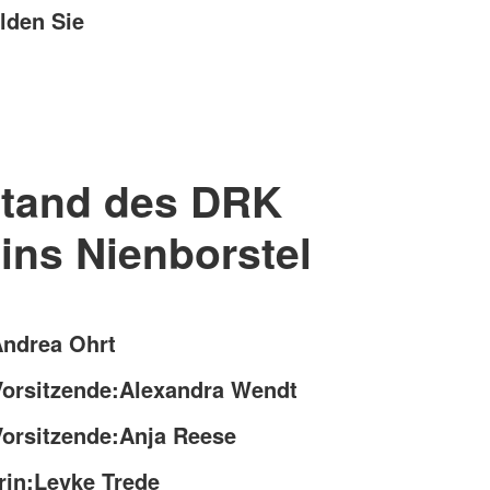
lden Sie
stand des DRK
ins Nienborstel
Andrea Ohrt
. Vorsitzende:Alexandra Wendt
. Vorsitzende:Anja Reese
rin:Levke Trede