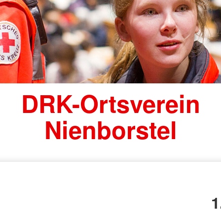
DRK-Ortsverein
Nienborstel
1