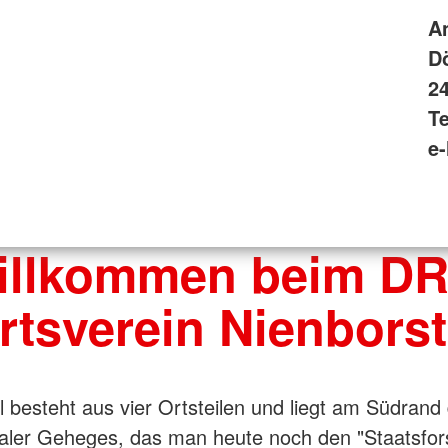
A
Dö
2
Te
e
illkommen beim DR
rtsverein Nienborst
l besteht aus vier Ortsteilen und liegt am Südrand
ler Geheges, das man heute noch den "Staatsfors