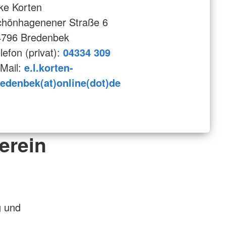
ke Korten
chönhagenener Straße 6
4796 Bredenbek
lefon (privat):
04334 309
Mail:
e.l.korten-
edenbek(at)online(dot)de
erein
g und