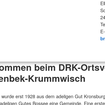
El
S
2
Te
E-
br
kommen beim DRK-Ortsv
enbek-Krummwisch
 wurde erst 1928 aus dem adeligen Gut Kronsbur
 adeligen Gutes Bossee eine Gemeinde. Eine erste