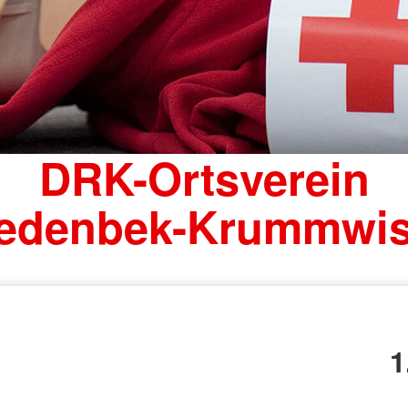
DRK-Ortsverein
edenbek-Krummwi
1