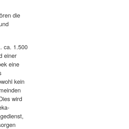
ören die
 und
. ca. 1.500
d einer
bek eine
s
bwohl kein
emeinden
Dies wird
eka-
gedienst,
sorgen