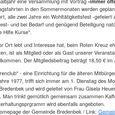
albjahr eine Versammlung mit Vortrag
-immer öffe
tagsfahrten in den Sommermonaten werden geplan
t, alle zwei Jahre ein Wohltätigkeitsfest -gefeiert 
est- und bei Bedarf und genügend Beteiligung natü
e Hilfe Kurse".
or Ort lebt und Interesse hat, beim Roten Kreuz e
ten, ist als Mitglied oder als Gast unserer Veranst
illkommen. Der Mitgliedsbeitrag beträgt 18,50 € im
enclub" - eine Einrichtung für die älteren Mitbürge
ahre 1977, trifft sich immer am 1. Dienstag des M
redenbek und wird geleitet von Frau Gisela Heuer 
. Man trinkt gemütlich gemeinsam zusammen Kaff
nterhaltungsprgramm wird ebenfalls angeboten.
Homepage der Gemeinde Bredenbek / Link:
Gemei