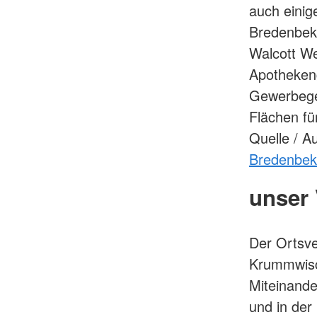
auch einig
Bredenbek 
Walcott We
Apotheken
Gewerbege
Flächen fü
Quelle / 
Bredenbek 
unser 
Der Ortsv
Krummwisch
Miteinande
und in der