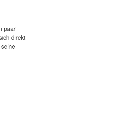
n paar
ich direkt
 seine