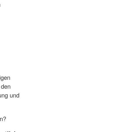
n
ligen
 den
lung und
en?