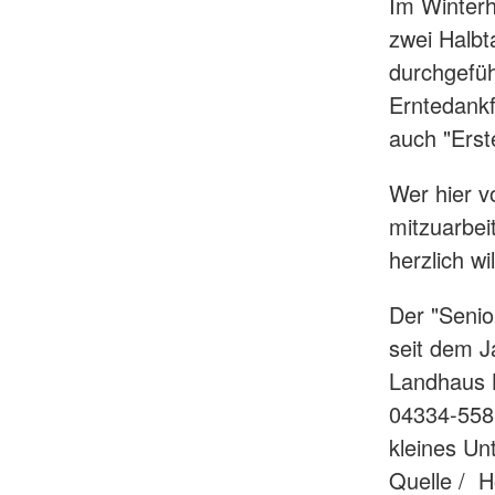
Im Winterh
zwei Halb
durchgeführ
Erntedankf
auch "Erst
Wer hier v
mitzuarbei
herzlich w
Der "Senior
seit dem J
Landhaus B
04334-558
kleines U
Quelle / 