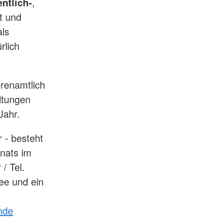
ntlich-
,
t und
als
rlich
hrenamtlich
altungen
 Jahr.
r - besteht
onats im
/ Tel.
ee und ein
nde