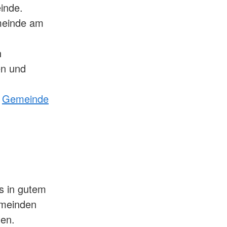
inde.
emeinde am
n
en und
:
Gemeinde
ts in gutem
Gemeinden
len.