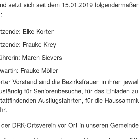
nd setzt sich seit dem 15.01.2019 folgendermaße
:
itzende: Elke Korten
itzende: Frauke Krey
führerin: Maren Sievers
artin: Frauke Möller
rter Vorstand sind die Bezirksfrauen in ihren jewei
uständig für Seniorenbesuche, für das Einladen zu
h stattfindenden Ausflugsfahrten, für die Haussamm
hr.
 der DRK-Ortsverein vor Ort in unseren Gemeind