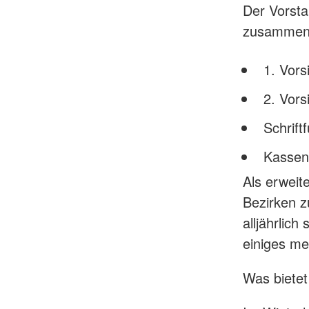
Der Vorsta
zusammen
1. Vors
2. Vors
Schrift
Kassenw
Als erweite
Bezirken z
alljährlic
einiges me
Was bietet