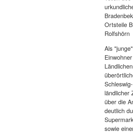
urkundlich
Bradenbeke
Ortsteile 
Rolfshörn
Als "junge
Einwohner 
Ländlichen
überörtlic
Schleswig-
ländlicher
über die A
deutlich d
Supermarkt
sowie eine