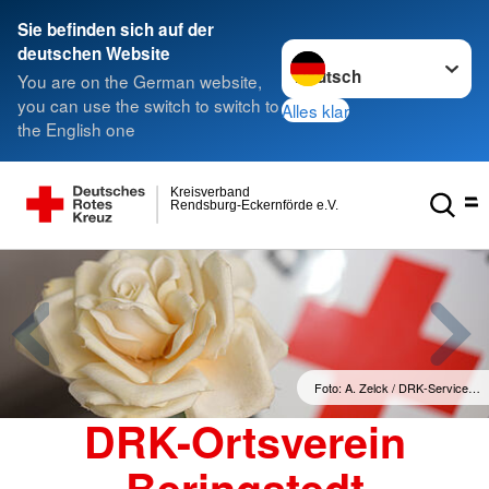
Sie befinden sich auf der
Sprache wechseln zu
deutschen Website
You are on the German website,
you can use the switch to switch to
Alles klar
the English one
Kreisverband
Rendsburg-Eckernförde e.V.
Foto: A. Zelck / DRK-Service…
DRK-Ortsverein
Beringstedt