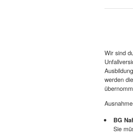
Wir sind d
Unfallvers
Ausbildunge
werden die
übernomm
Ausnahme
BG Nah
Sie mü