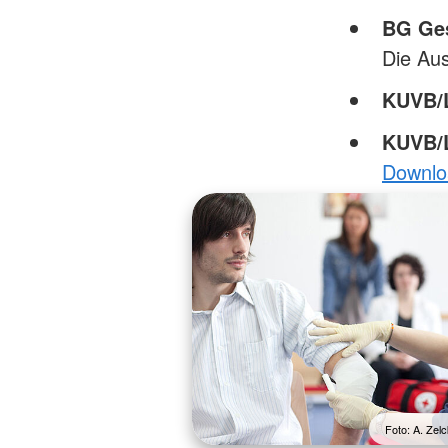
BG Ges
Die Au
KUVB
KUVB/
Downlo
Foto: A. Ze