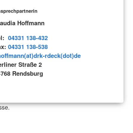
sprechpartnerin
laudia Hoffmann
el:
04331 138-432
ax:
04331 138-538
hoffmann(at)drk-rdeck(dot)de
rliner Straße 2
4768 Rendsburg
sse.